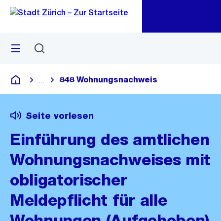
Zu
Zu
Sprunglink
Navigation
Menü
Suchen
M
öf
848 Wohnungsnachweis
...
Blende alle Breadcrumbs ein
Deutsch
Seite vorlesen
Einführung des amtlichen
Wohnungsnachweises mit
obligatorischer
Meldepflicht für alle
Wohnungen (Aufgehoben)