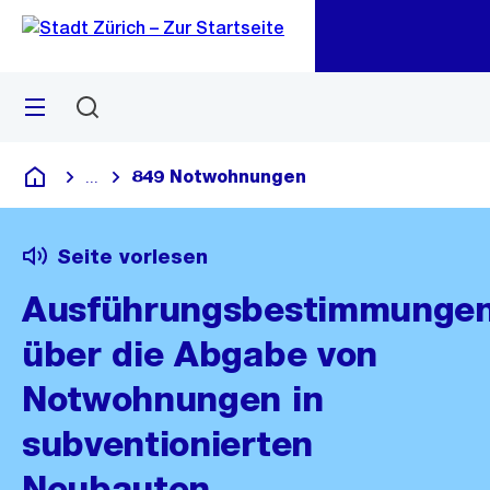
Zu
Zu
Sprunglink
Navigation
Menü
Suchen
M
öf
849 Notwohnungen
...
Blende alle Breadcrumbs ein
Deutsch
Seite vorlesen
Ausführungsbestimmunge
über die Abgabe von
Notwohnungen in
subventionierten
Neubauten