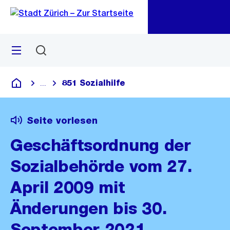
Zu
Zu
Sprunglink
Navigation
Menü
Suchen
M
öf
851 Sozialhilfe
...
Blende alle Breadcrumbs ein
Deutsch
Seite vorlesen
Geschäftsordnung der
Sozialbehörde vom 27.
April 2009 mit
Änderungen bis 30.
September 2021