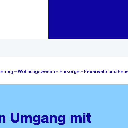
Zur Bereichsauswahl
Zum Inhalt
cherung – Wohnungswesen – Fürsorge – Feuerwehr und Feue
den Umgang mit