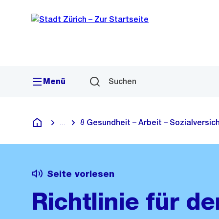
Sprunglink
Navigation
Menü
Suchen
8 Gesundheit – Arbeit – Sozialversi
...
Blende alle Breadcrumbs ein
Deutsch
Seite vorlesen
Richtlinie für 