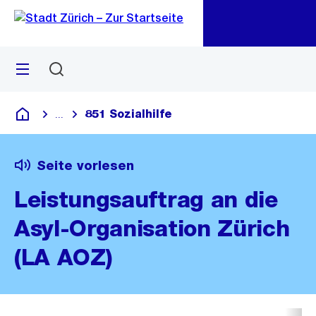
Zu
Zu
Sprunglink
Navigation
Menü
Suchen
M
öf
851 Sozialhilfe
...
Blende alle Breadcrumbs ein
Deutsch
Seite vorlesen
Leistungsauftrag an die
Asyl-Organisation Zürich
(LA AOZ)