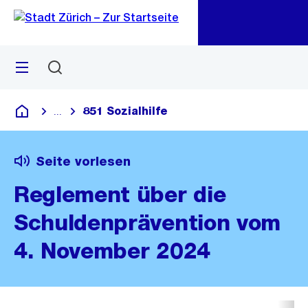
Zu
Zu
Sprunglink
Navigation
Menü
Suchen
M
öf
851 Sozialhilfe
...
Blende alle Breadcrumbs ein
Deutsch
Seite vorlesen
Reglement über die
Schuldenprävention vom
4. November 2024