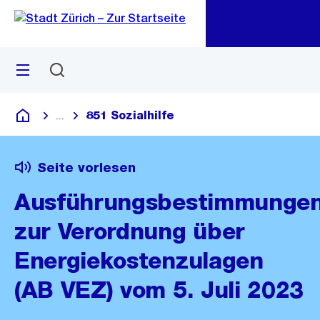
Zu
Zu
Sprunglink
Navigation
Menü
Suchen
M
öf
851 Sozialhilfe
...
Blende alle Breadcrumbs ein
Deutsch
Seite vorlesen
Ausführungsbestimmunge
zur Verordnung über
Energiekostenzulagen
(AB VEZ) vom 5. Juli 2023