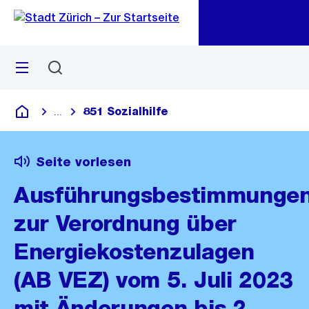
Zu
Zu
Sprunglink
Navigation
Menü
Suchen
M
öf
851 Sozialhilfe
...
Blende alle Breadcrumbs ein
Deutsch
Seite vorlesen
Ausführungsbestimmunge
zur Verordnung über
Energiekostenzulagen
(AB VEZ) vom 5. Juli 2023
mit Änderungen bis 2.