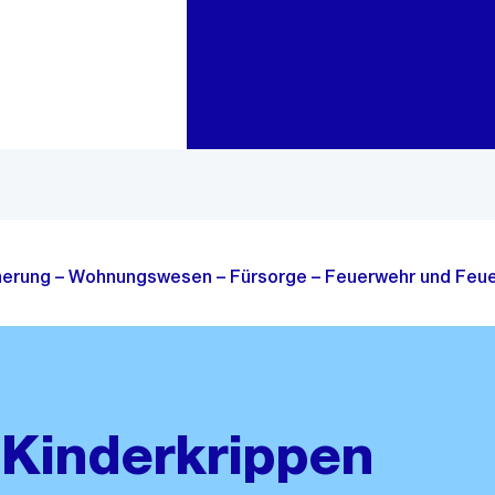
Zur Bereichsauswahl
Zum Inhalt
cherung – Wohnungswesen – Fürsorge – Feuerwehr und Feue
 Kinderkrippen