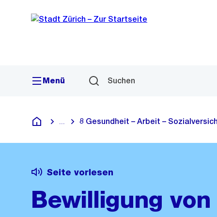
Sprunglink
Navigation
Menü
Suchen
8 Gesundheit – Arbeit – Sozialversi
...
Blende alle Breadcrumbs ein
Deutsch
Seite vorlesen
Bewilligung von