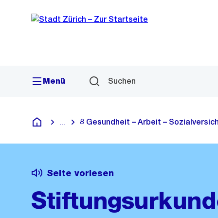
Sprunglink
Navigation
Menü
Suchen
8 Gesundheit – Arbeit – Sozialversi
...
Blende alle Breadcrumbs ein
Deutsch
Seite vorlesen
Stiftungsurkund