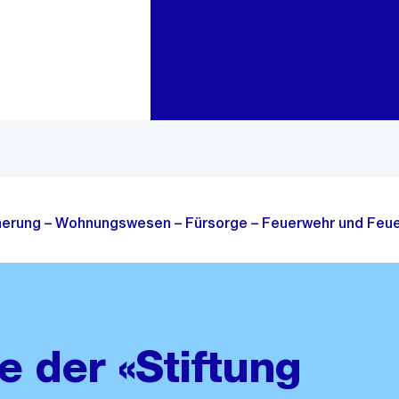
Zur Bereichsauswahl
Zum Inhalt
cherung – Wohnungswesen – Fürsorge – Feuerwehr und Feue
e der «Stiftung