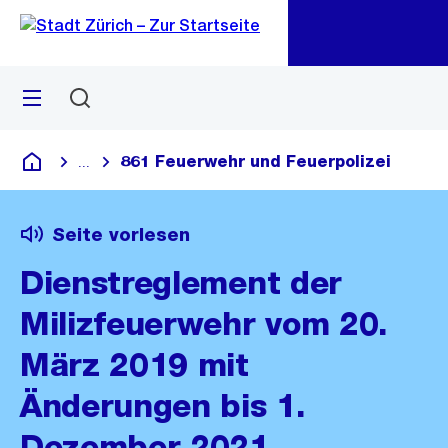
Zu
Zu
Sprunglink
Navigation
Menü
Suchen
M
öf
861 Feuerwehr und Feuerpolizei
...
Blende alle Breadcrumbs ein
Deutsch
Seite vorlesen
Dienstreglement der
Milizfeuerwehr vom 20.
März 2019 mit
Änderungen bis 1.
Dezember 2021