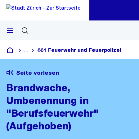
Zu
Zu
Sprunglink
Navigation
Menü
Suchen
M
öf
861 Feuerwehr und Feuerpolizei
...
Blende alle Breadcrumbs ein
Deutsch
Seite vorlesen
Brandwache,
Umbenennung in
"Berufsfeuerwehr"
(Aufgehoben)