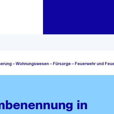
Zur Bereichsauswahl
Zum Inhalt
cherung – Wohnungswesen – Fürsorge – Feuerwehr und Feue
mbenennung in