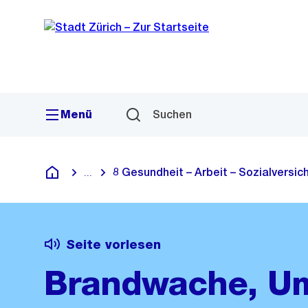
Sprunglink
Navigation
Menü
Suchen
8 Gesundheit – Arbeit – Sozialversi
...
Blende alle Breadcrumbs ein
Deutsch
Seite vorlesen
Brandwache, U