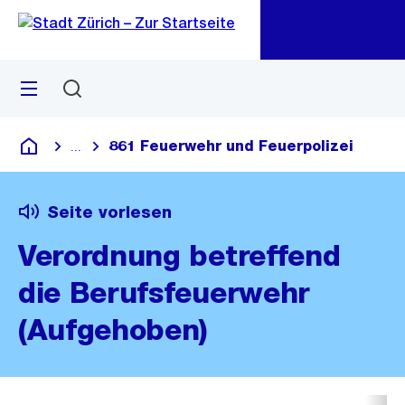
Zu
Zu
Sprunglink
Navigation
Menü
Suchen
M
öf
861 Feuerwehr und Feuerpolizei
...
Blende alle Breadcrumbs ein
Deutsch
Seite vorlesen
Verordnung betreffend
die Berufsfeuerwehr
(Aufgehoben)