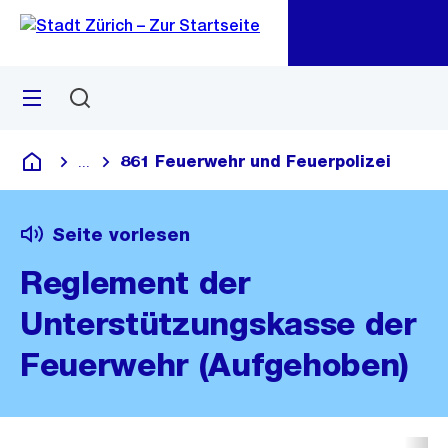
Zu
Zu
Sprunglink
Navigation
Menü
Suchen
M
öf
861 Feuerwehr und Feuerpolizei
...
Blende alle Breadcrumbs ein
Deutsch
Seite vorlesen
Reglement der
Unterstützungskasse der
Feuerwehr (Aufgehoben)