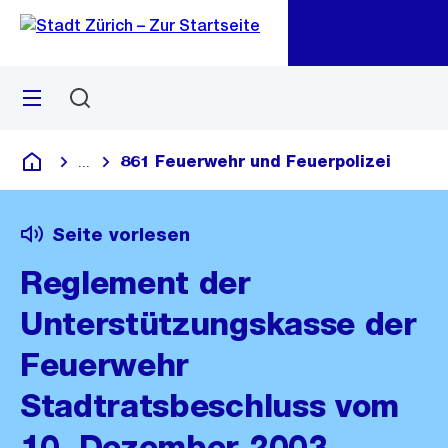
Zu
Zu
Sprunglink
Navigation
Menü
Suchen
M
öf
861 Feuerwehr und Feuerpolizei
...
Blende alle Breadcrumbs ein
Deutsch
Seite vorlesen
Reglement der
Unterstützungskasse der
Feuerwehr
Stadtratsbeschluss vom
10. Dezember 2003