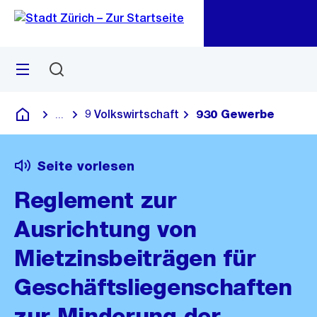
Zu
Zu
Sprunglink
Navigation
Menü
Suchen
M
öf
9 Volkswirtschaft
930 Gewerbe
...
Blende alle Breadcrumbs ein
Deutsch
Seite vorlesen
Reglement zur
Ausrichtung von
Mietzinsbeiträgen für
Geschäftsliegenschaften
zur Minderung der