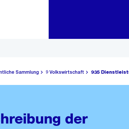
Zur Bereichsauswahl
Zum Inhalt
tliche Sammlung
9 Volkswirtschaft
935 Dienstleis
hreibung der