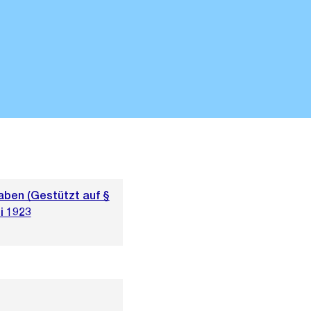
aben (Gestützt auf §
i 1923