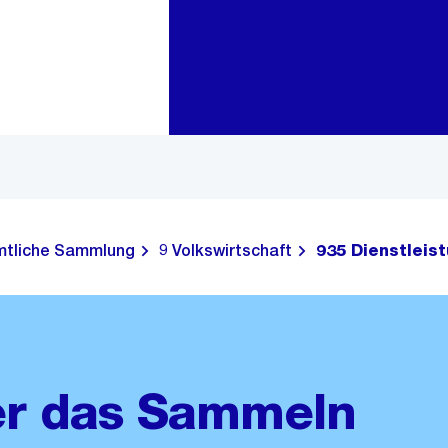
Zur Bereichsauswahl
Zum Inhalt
tliche Sammlung
9 Volkswirtschaft
935 Dienstleis
er das Sammeln