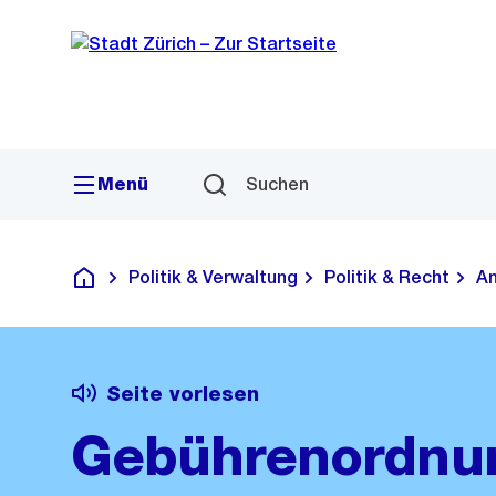
Sprunglink
Navigation
Menü
Suchen
Politik & Verwaltung
Politik & Recht
Am
Deutsch
Seite vorlesen
Gebührenordnun