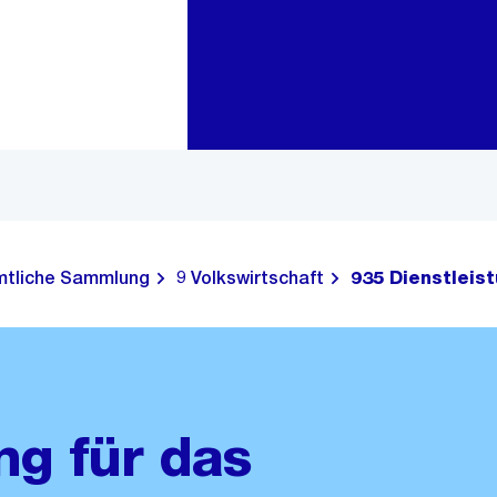
Zur Bereichsauswahl
Zum Inhalt
tliche Sammlung
9 Volkswirtschaft
935 Dienstleis
g für das