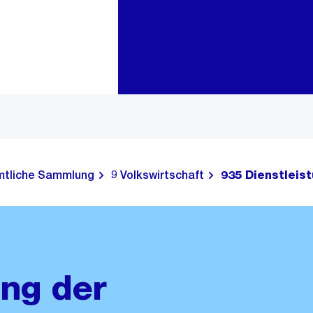
Zur Bereichsauswahl
Zum Inhalt
tliche Sammlung
9 Volkswirtschaft
935 Dienstleis
ung der