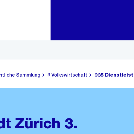
Zur Bereichsauswahl
Zum Inhalt
tliche Sammlung
9 Volkswirtschaft
935 Dienstleis
dt Zürich 3.