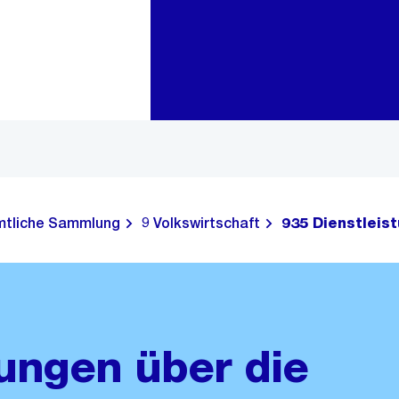
Zur Bereichsauswahl
Zum Inhalt
tliche Sammlung
9 Volkswirtschaft
935 Dienstleis
ngen über die