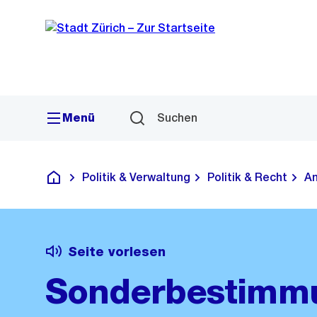
Sprunglink
Navigation
Menü
Suchen
Politik & Verwaltung
Politik & Recht
Am
Deutsch
Seite vorlesen
Sonderbestimmu