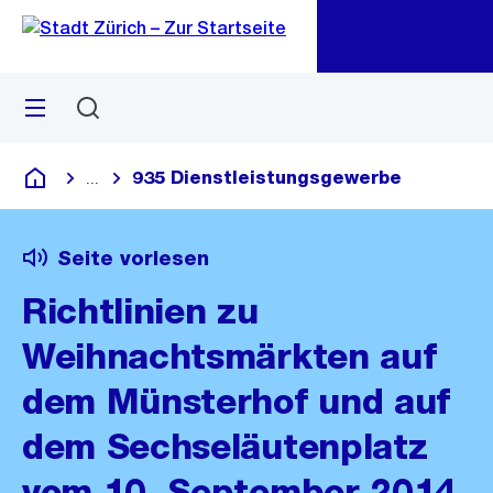
Zu
Zu
Sprunglink
Navigation
Menü
Suchen
M
öf
935 Dienstleistungsgewerbe
...
Blende alle Breadcrumbs ein
Deutsch
Seite vorlesen
Richtlinien zu
Weihnachtsmärkten auf
dem Münsterhof und auf
dem Sechseläutenplatz
vom 10. September 2014