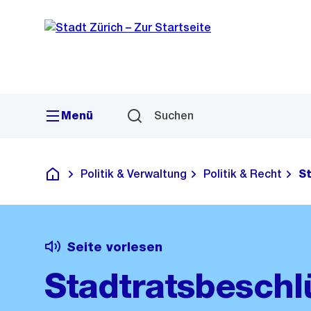
Sprunglink
Navigation
Menü
Suchen
Politik & Verwaltung
Politik & Recht
S
Deutsch
Seite vorlesen
Stadtratsbeschl