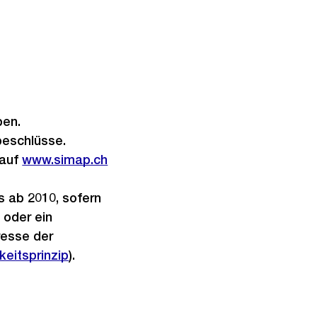
ben.
beschlüsse.
 auf
Externer
www.simap.ch
Link:
s ab 2010, sofern
 oder ein
resse der
keitsprinzip
).