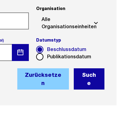
Organisation
Alle
Organisationseinheiten
(optional).
Datumstyp
(Pflichtfeld).
al)
Beschlussdatum
Publikationsdatum
Menü
öffnen
Zurücksetze
Such
n
e