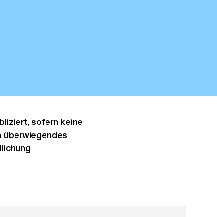
liziert, sofern keine
in überwiegendes
tlichung