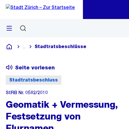
Zu
Zu
Sprunglink
Navigation
Menü
Suchen
M
öf
Stadtratsbeschlüsse
...
Blende alle Breadcrumbs ein
Deutsch
Seite vorlesen
Stadtratsbeschluss
StRB Nr. 0582/2010
Geomatik + Vermessung,
Festsetzung von
Flurnamen.