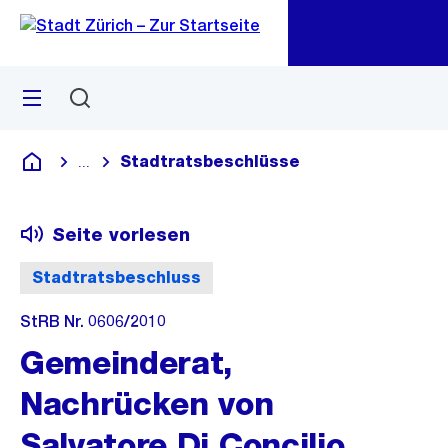
Zu
Zu
Sprunglink
Navigation
Menü
Suchen
M
öf
Stadtratsbeschlüsse
...
Blende alle Breadcrumbs ein
Deutsch
Seite vorlesen
Stadtratsbeschluss
StRB Nr. 0606/2010
Gemeinderat,
Nachrücken von
Salvatore Di Concilio