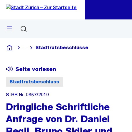
Zu
Zu
Sprunglink
Navigation
Menü
Suchen
M
öf
Stadtratsbeschlüsse
...
Blende alle Breadcrumbs ein
Deutsch
Seite vorlesen
Stadtratsbeschluss
StRB Nr. 0657/2010
Dringliche Schriftliche
Anfrage von Dr. Daniel
Regli, Bruno Sidler und