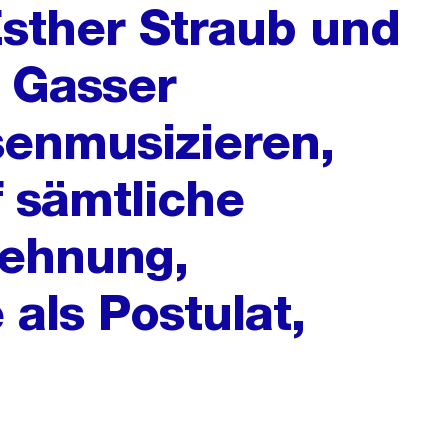
Esther Straub und
r Gasser
senmusizieren,
 sämtliche
lehnung,
ls Postulat,