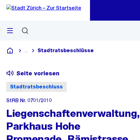
Zu
Zu
Sprunglink
Navigation
Menü
Suchen
M
öf
Stadtratsbeschlüsse
...
Blende alle Breadcrumbs ein
Deutsch
Seite vorlesen
Stadtratsbeschluss
StRB Nr. 0701/2010
Liegenschaftenverwaltung,
Parkhaus Hohe
Promenade, Rämistrasse