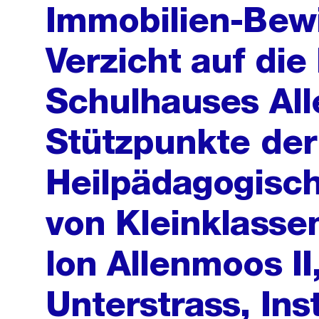
Immobilien-Bewi
Verzicht auf die
Schulhauses Alle
Stützpunkte der
Heilpädagogisc
von Kleinklassen
lon Allenmoos II,
Unterstrass, In