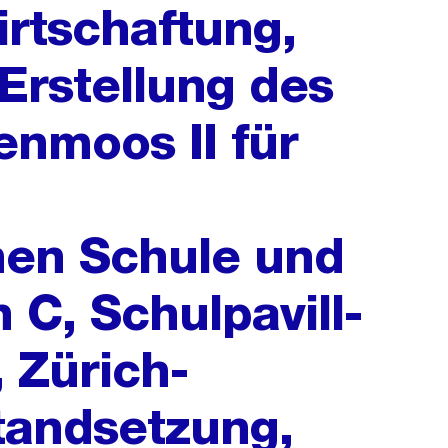
rtschaftung,
 Erstellung des
nmoos II für
hen Schule und
 C, Schulpavill-
 Zürich-
standsetzung,