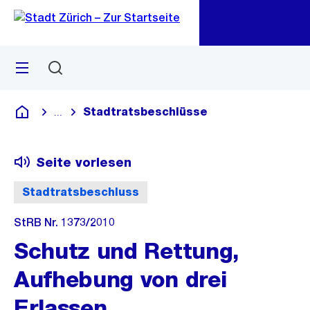
Zu
Zu
Sprunglink
Navigation
Menü
Suchen
M
öf
Stadtratsbeschlüsse
...
Blende alle Breadcrumbs ein
Deutsch
Seite vorlesen
Stadtratsbeschluss
StRB Nr. 1373/2010
Schutz und Rettung,
Aufhebung von drei
Erlassen