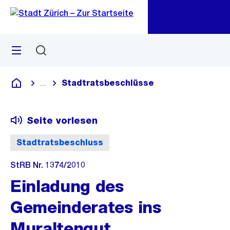
Zu
Zu
Sprunglink
Navigation
Menü
Suchen
M
öf
Stadtratsbeschlüsse
...
Blende alle Breadcrumbs ein
Deutsch
Seite vorlesen
Stadtratsbeschluss
StRB Nr. 1374/2010
Einladung des
Gemeinderates ins
Muraltengut