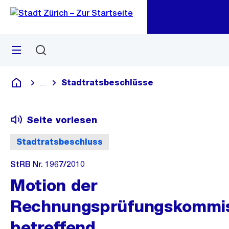
Zu
Zu
Sprunglink
Navigation
Menü
Suchen
M
öf
Stadtratsbeschlüsse
...
Blende alle Breadcrumbs ein
Deutsch
Seite vorlesen
Stadtratsbeschluss
StRB Nr. 1967/2010
Motion der
Rechnungsprüfungskommis
betreffend