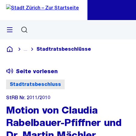
Zu
Zu
Sprunglink
Navigation
Menü
Suchen
M
öf
Stadtratsbeschlüsse
...
Blende alle Breadcrumbs ein
Deutsch
Seite vorlesen
Stadtratsbeschluss
StRB Nr. 2011/2010
Motion von Claudia
Rabelbauer-Pfiffner und
Dr. Martin Mächler