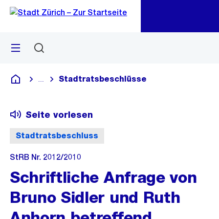
Zu
Zu
Sprunglink
Navigation
Menü
Suchen
M
öf
Stadtratsbeschlüsse
...
Blende alle Breadcrumbs ein
Deutsch
Seite vorlesen
Stadtratsbeschluss
StRB Nr. 2012/2010
Schriftliche Anfrage von
Bruno Sidler und Ruth
Anhorn betreffend