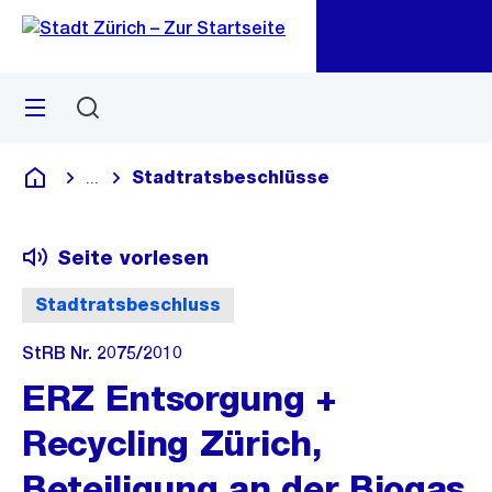
Zu
Zu
Sprunglink
Navigation
Menü
Suchen
M
öf
Stadtratsbeschlüsse
...
Blende alle Breadcrumbs ein
Deutsch
Seite vorlesen
Stadtratsbeschluss
StRB Nr. 2075/2010
ERZ Entsorgung +
Recycling Zürich,
Beteiligung an der Biogas