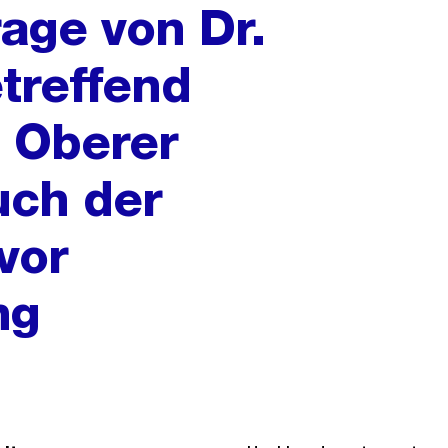
rage von Dr.
treffend
 Oberer
uch der
vor
ng