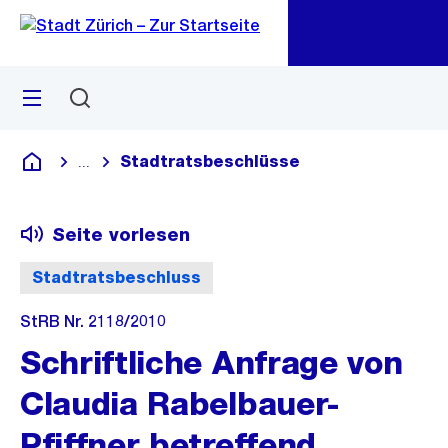
Zu
Zu
Sprunglink
Navigation
Menü
Suchen
M
öf
Stadtratsbeschlüsse
...
Blende alle Breadcrumbs ein
Deutsch
Seite vorlesen
Stadtratsbeschluss
StRB Nr. 2118/2010
Schriftliche Anfrage von
Claudia Rabelbauer-
Pfiffner betreffend