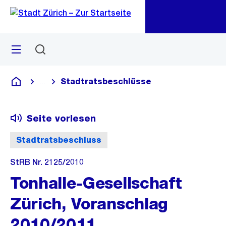
Zu
Zu
Sprunglink
Navigation
Menü
Suchen
M
öf
Stadtratsbeschlüsse
...
Blende alle Breadcrumbs ein
Deutsch
Seite vorlesen
Stadtratsbeschluss
StRB Nr. 2125/2010
Tonhalle-Gesellschaft
Zürich, Voranschlag
2010/2011