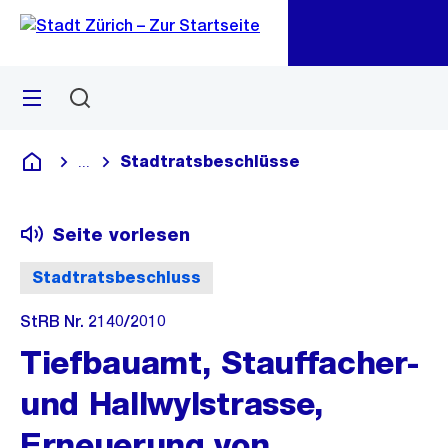
Zu
Zu
Sprunglink
Navigation
Menü
Suchen
M
öf
Stadtratsbeschlüsse
...
Blende alle Breadcrumbs ein
Deutsch
Seite vorlesen
Stadtratsbeschluss
StRB Nr. 2140/2010
Tiefbauamt, Stauffacher-
und Hallwylstrasse,
Erneuerung von