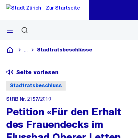
Zu
Zu
Sprunglink
Navigation
Menü
Suchen
M
öf
Stadtratsbeschlüsse
...
Blende alle Breadcrumbs ein
Deutsch
Seite vorlesen
Stadtratsbeschluss
StRB Nr. 2157/2010
Petition «Für den Erhalt
des Frauendecks im
Flussbad Oberer Letten,