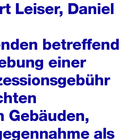
t Leiser, Daniel
nden betreffend
hebung einer
zessionsgebühr
chten
n Gebäuden,
gegennahme als