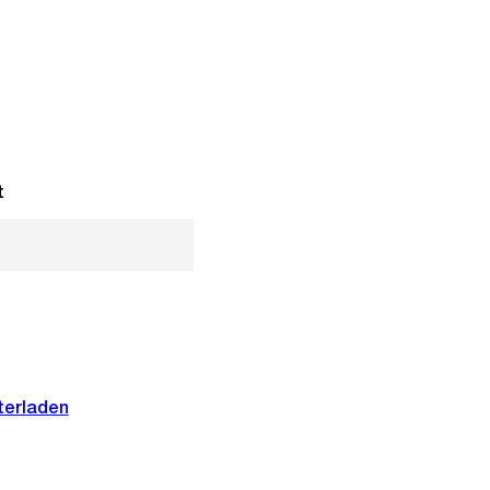
t
terladen