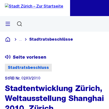
Zu
Zu
Sprunglink
Navigation
Menü
Suchen
M
öf
Stadtratsbeschlüsse
...
Blende alle Breadcrumbs ein
Deutsch
Seite vorlesen
Stadtratsbeschluss
StRB Nr. 0283/2010
Stadtentwicklung Zürich,
Weltausstellung Shanghai
2010, Zürich