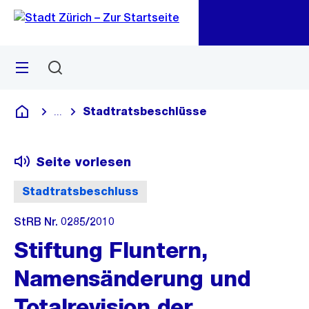
Zu
Zu
Sprunglink
Navigation
Menü
Suchen
M
öf
Stadtratsbeschlüsse
...
Blende alle Breadcrumbs ein
Deutsch
Seite vorlesen
Stadtratsbeschluss
StRB Nr. 0285/2010
Stiftung Fluntern,
Namensänderung und
Totalrevision der