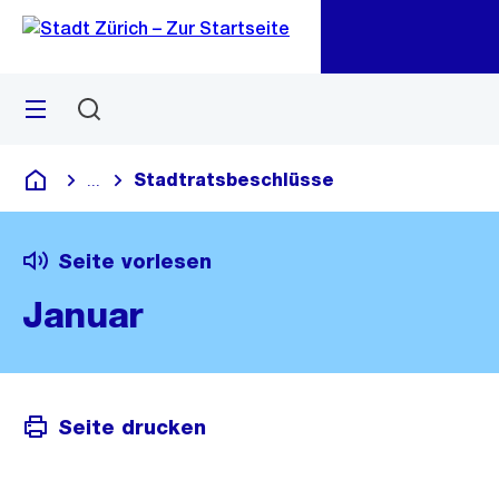
Zu
Zu
Sprunglink
Navigation
Menü
Suchen
M
öf
Stadtratsbeschlüsse
...
Blende alle Breadcrumbs ein
Deutsch
Seite vorlesen
Januar
Seite drucken