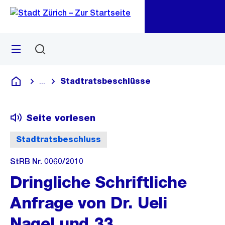
Zu
Zu
Sprunglink
Navigation
Menü
Suchen
M
öf
Stadtratsbeschlüsse
...
Blende alle Breadcrumbs ein
Deutsch
Seite vorlesen
Stadtratsbeschluss
StRB Nr. 0060/2010
Dringliche Schriftliche
Anfrage von Dr. Ueli
Nagel und 33