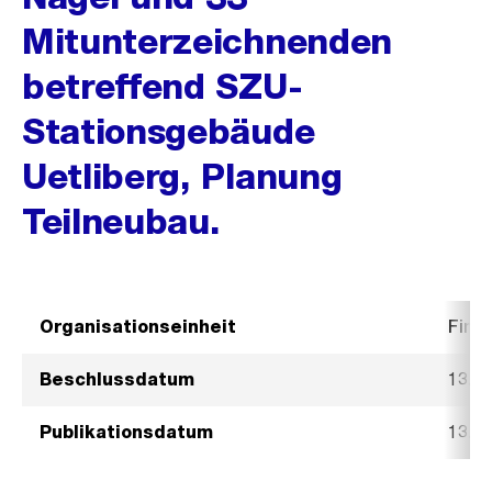
Mitunterzeichnenden
betreffend SZU-
Stationsgebäude
Uetliberg, Planung
Teilneubau.
Organisationseinheit
Fina
Beschlussdatum
13. J
Publikationsdatum
13. J