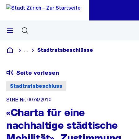
Zu
Zu
Sprunglink
Navigation
Menü
Suchen
M
öf
Stadtratsbeschlüsse
...
Blende alle Breadcrumbs ein
Deutsch
Seite vorlesen
Stadtratsbeschluss
StRB Nr. 0074/2010
«Charta für eine
nachhaltige städtische
Mobilität», Zustimmung