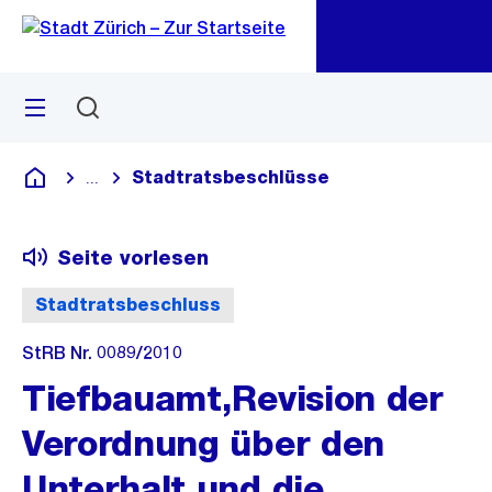
Zu
Zu
Sprunglink
Navigation
Menü
Suchen
M
öf
Stadtratsbeschlüsse
...
Blende alle Breadcrumbs ein
Deutsch
Seite vorlesen
Stadtratsbeschluss
StRB Nr. 0089/2010
Tiefbauamt,Revision der
Verordnung über den
Unterhalt und die