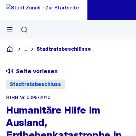
Zu
Zu
Sprunglink
Navigation
Menü
Suchen
M
öf
Stadtratsbeschlüsse
...
Blende alle Breadcrumbs ein
Deutsch
Seite vorlesen
Stadtratsbeschluss
StRB Nr. 0099/2010
Humanitäre Hilfe im
Ausland,
Erdbebenkatastrophe in